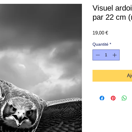
Visuel ardo
par 22 cm (r
Prix
19,00 €
Quantité
*
Aj