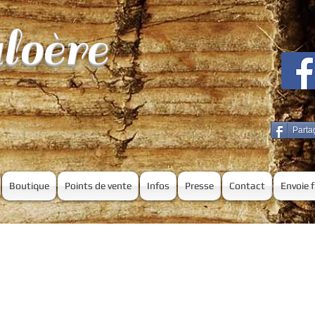
loère
Parta
Boutique
Points de vente
Infos
Presse
Contact
Envoie 