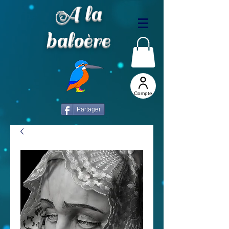
A la
baloère
Compte
Partager