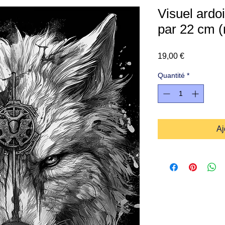
Visuel ardo
par 22 cm (r
Prix
19,00 €
Quantité
*
Aj