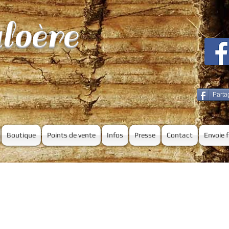
loère
Parta
Boutique
Points de vente
Infos
Presse
Contact
Envoie 