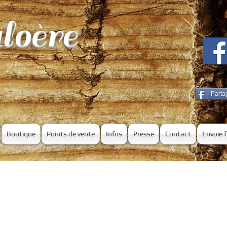
loère
Parta
Boutique
Points de vente
Infos
Presse
Contact
Envoie 