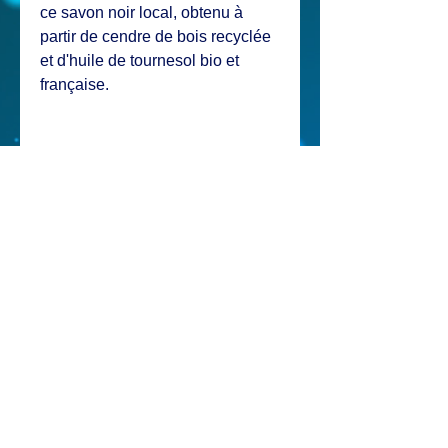
ce savon noir local, obtenu à
partir de cendre de bois recyclée
et d'huile de tournesol bio et
française.
Ingrédients :
Lessive de cendre
de bois recyclée et de potasse,
huile biologique de tournesol
cultivé en France, et c'est tout !
+ infos :
Pour nettoyer et dégraisser toute la
maison du sol au plafond : 2 à 3
cuillères à soupe de savon noir pour
© 2020 par A la baloère créé avec
Wix.com
5 litres d'eau chaude.Pour fabriquer
Mentions légales /
votre lessive et remplacer
avantageusement les copeaux de
conditions générales de vente /