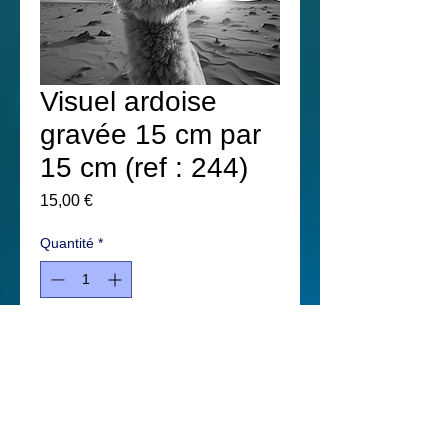
Visuel ardoise
gravée 15 cm par
15 cm (ref : 244)
Prix
15,00 €
Quantité
*
Ajouter au panier
© 2020 par A la baloère créé avec
Wix.com