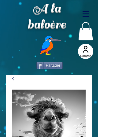
A la
baloère
Compte
Partager