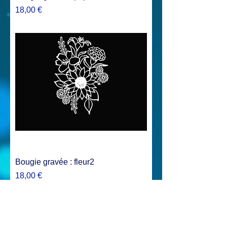
Prix
18,00 €
Bougie gravée : fleur2
Prix
18,00 €