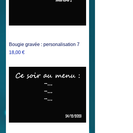
Bougie gravée : personalisation 7
Prix
18,00 €