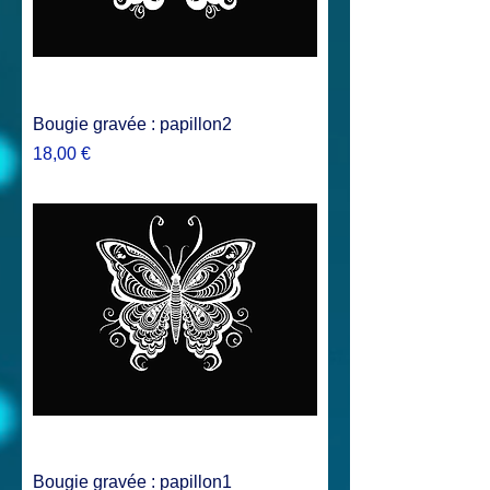
Bougie gravée : papillon2
Prix
18,00 €
Bougie gravée : papillon1