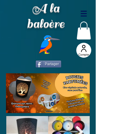
A la
baloère
Compte
Partager