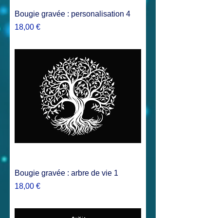
Bougie gravée : personalisation 4
Prix
18,00 €
Bougie gravée : arbre de vie 1
Prix
18,00 €