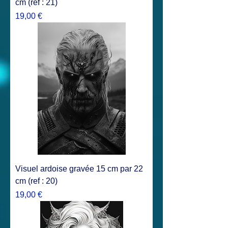
cm (ref : 21)
Prix
19,00 €
Visuel ardoise gravée 15 cm par 22
cm (ref : 20)
Prix
19,00 €