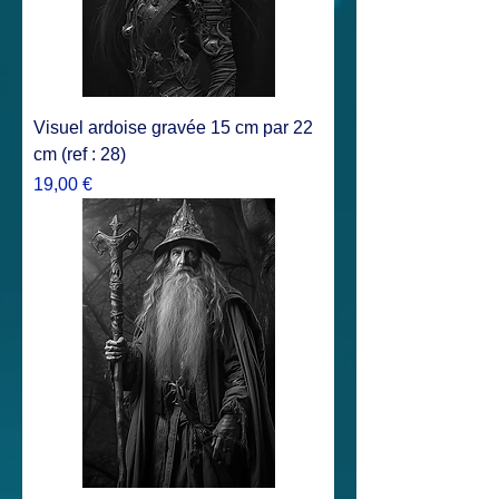
Visuel ardoise gravée 15 cm par 22
cm (ref : 28)
Prix
19,00 €