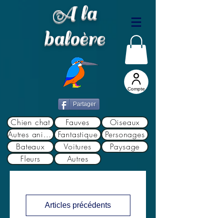
A la
baloère
Compte
Partager
Chien chat
Fauves
Oiseaux
Autres animaux
Fantastique
Personages
Bateaux
Voitures
Paysage
Fleurs
Autres
Articles précédents