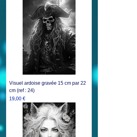
Visuel ardoise gravée 15 cm par 22
cm (ref : 24)
Prix
19,00 €