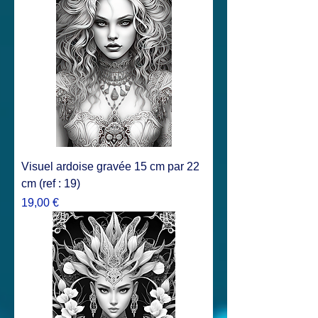
Visuel ardoise gravée 15 cm par 22
cm (ref : 19)
Prix
19,00 €