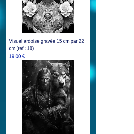
Visuel ardoise gravée 15 cm par 22
cm (ref : 18)
Prix
19,00 €