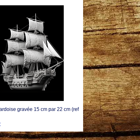
ardoise gravée 15 cm par 22 cm (ref
€