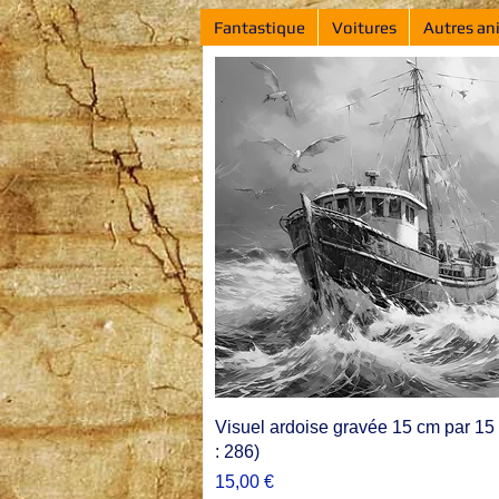
Fantastique
Voitures
Autres an
Visuel ardoise gravée 15 cm par 15 
: 286)
Prix
15,00 €