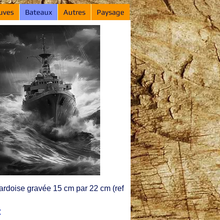
uves
Bateaux
Autres
Paysage
ardoise gravée 15 cm par 22 cm (ref
€