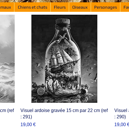
imaux
Chiens et chats
Fleurs
Oiseaux
Personages
Fa
cm (ref
Visuel ardoise gravée 15 cm par 22 cm (ref
Visuel 
: 291)
: 290)
Prix
Prix
19,00 €
19,00 