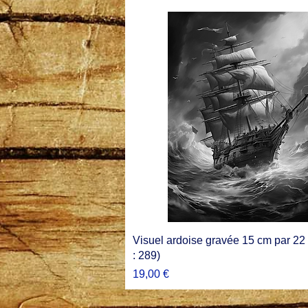
Visuel ardoise gravée 15 cm par 22 
: 289)
Prix
19,00 €