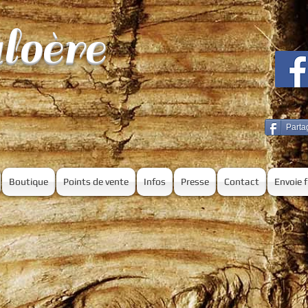
loère
Parta
Boutique
Points de vente
Infos
Presse
Contact
Envoie 