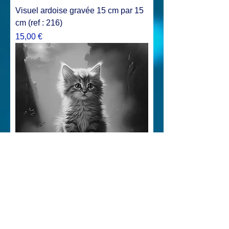
Visuel ardoise gravée 15 cm par 15
cm (ref : 216)
Prix
15,00 €
Visuel ardoise gravée 15 cm par 15
cm (ref : 215)
Prix
15,00 €