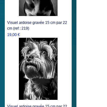
Visuel ardoise gravée 15 cm par 22
cm (ref : 219)
Prix
19,00 €
Visuel ardoise gravée 15 cm par 22