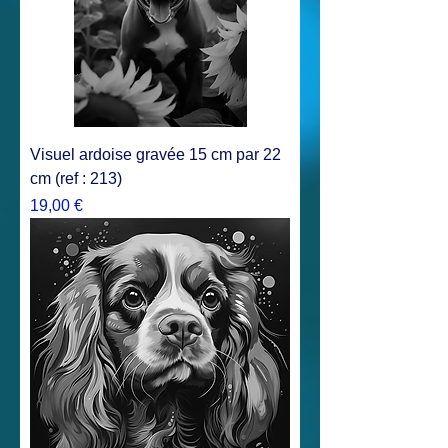
Visuel ardoise gravée 15 cm par 22
cm (ref : 213)
Prix
19,00 €