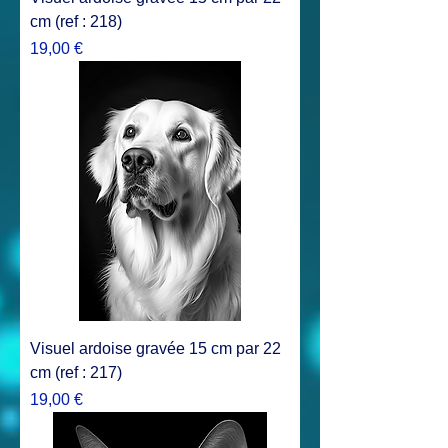
cm (ref : 218)
Prix
19,00 €
Visuel ardoise gravée 15 cm par 22
cm (ref : 217)
Prix
19,00 €