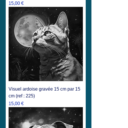
Prix
15,00 €
Visuel ardoise gravée 15 cm par 15
cm (ref : 225)
Prix
15,00 €