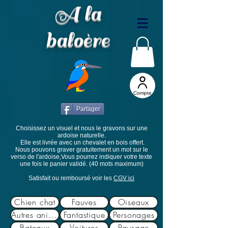
A la
baloère
Compte
Partager
Choisissez un visuel et nous le gravons sur une
ardoise naturelle.
Elle est livrée avec un chevalet en bois offert.
Nous pouvons graver gratuitement un mot sur le
verso de l'ardoise,Vous pourrez indiquer votre texte
une fois le panier validé. (40 mots maximum)
Satisfait ou remboursé voir les
CGV ici
Chien chat
Fauves
Oiseaux
Autres animaux
Fantastique
Personages
Bateaux
Voitures
Paysage